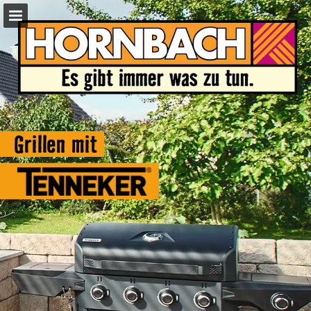
hornbach.at
Seitenübersicht
Vollbild
PDF herunterladen
Suchen
Datenschutzerklärung anzeigen