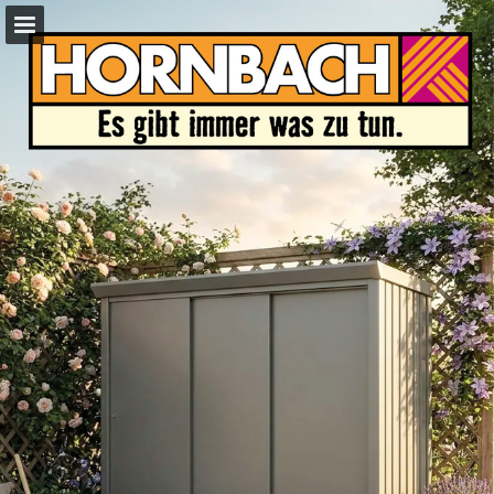
hornbach.at
Seitenübersicht
Vollbild
PDF herunterladen
Suchen
Datenschutzerklärung anzeigen